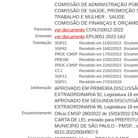
COMISSÃO DE ADMINISTRAÇÃO PÚBL
COMISSÃO DE SAÚDE, PROMOÇÃO S
TRABALHO E MULHER - SAUDE
COMISSÃO DE FINANÇAS E ORÇAMEN
Pareceres:
ver documento
CONJS0012-2022
Emendas:
ver documento
EPL0051-2022-1A2
Tramitação:
SGP22
Recebido em 11/02/2022
Encamin
SGP42
Recebido em 16/02/2022
Encamin
PROC-CMSP
Recebido em 17/02/2022
Encamin
PRESID
Recebido em 22/02/2022
Encamin
PROC-CMSP
Recebido em 22/02/2022
Encamin
CCJ
Recebido em 22/02/2022
Encamin
SGP12
Recebido em 24/02/2022
Encamin
SGP21
Recebido em 27/03/2026
Deliberação:
APROVADO EM PRIMEIRA DISCUSSÃO
EXTRAORDINARIA 92, Legislatura 18 em
APROVADO EM SEGUNDA DISCUSSÃO
EXTRAORDINARIA 96, Legislatura 18 em
Encaminhamento:
Oficio CMSP 260/2022 de 15/03/2022 
CARTA DE LEI, enviado para PREFEIT
MUNICÍPIO DE SÃO PAULO - PMSP, , s
6510.2022/0004907-9