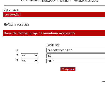
Encerramento:
15/03/2022. Motivo: PROMULGADO
página 1 de 1
Refinar a pesquisa
Base de dados
proje : Formulário avançado
Pesquisar:
1
2
3
iAH