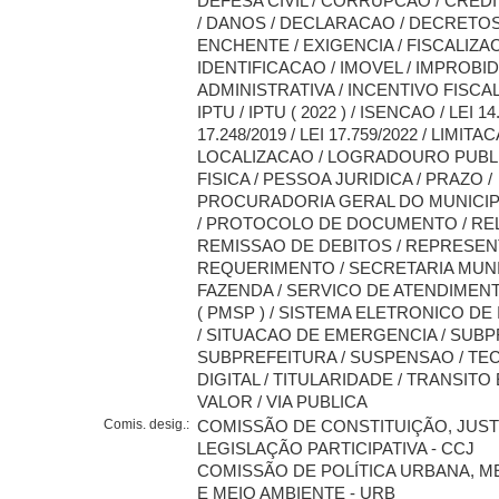
DEFESA CIVIL / CORRUPCAO / CRED
/ DANOS / DECLARACAO / DECRETOS
ENCHENTE / EXIGENCIA / FISCALIZAC
IDENTIFICACAO / IMOVEL / IMPROBI
ADMINISTRATIVA / INCENTIVO FISCAL
IPTU / IPTU ( 2022 ) / ISENCAO / LEI 14.
17.248/2019 / LEI 17.759/2022 / LIMITAC
LOCALIZACAO / LOGRADOURO PUBLI
FISICA / PESSOA JURIDICA / PRAZO /
PROCURADORIA GERAL DO MUNICIPI
/ PROTOCOLO DE DOCUMENTO / REL
REMISSAO DE DEBITOS / REPRESEN
REQUERIMENTO / SECRETARIA MUNI
FAZENDA / SERVICO DE ATENDIMEN
( PMSP ) / SISTEMA ELETRONICO D
/ SITUACAO DE EMERGENCIA / SUBP
SUBPREFEITURA / SUSPENSAO / TE
DIGITAL / TITULARIDADE / TRANSITO
VALOR / VIA PUBLICA
Comis. desig.:
COMISSÃO DE CONSTITUIÇÃO, JUST
LEGISLAÇÃO PARTICIPATIVA - CCJ
COMISSÃO DE POLÍTICA URBANA, 
E MEIO AMBIENTE - URB