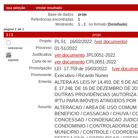
Base de dados:
proje
Referências encontradas:
1
Mostrando:
1 .. 1
no formato [
Detalhado
]
página 1 de 1
1 / 1
proje
Projeto:
PL 51 16/02/2022 (
ver documento
)
Processo:
01-51/2022
selecionar
Justificativa:
ver documento
JPL0051-2022
imprimir
Carta de lei:
ver documento
CPL0051-2022
Promulgação:
LEI 17.759 de 15/03/2022 (
ver docume
Promovente:
Executivo / Ricardo Nunes
Ementa:
ALTERA AS LEIS Nº 14.493, DE 9 DE 
E 17.248, DE 16 DE DEZEMBRO DE 201
OUTRAS PROVIDÊNCIAS (AUTORIZA
IPTU PARA IMÓVEIS ATINGIDOS PO
Assunto:
ALTERACAO / AREA DE USO COMUM /
BENEFICIO / CASSACAO / CHUVA / C
CONCESSAO / CONDENACAO JUDICIA
CONDOMINIO / CONTROLADORIA GE
MUNICIPIO / CONTROLE / COORDEN