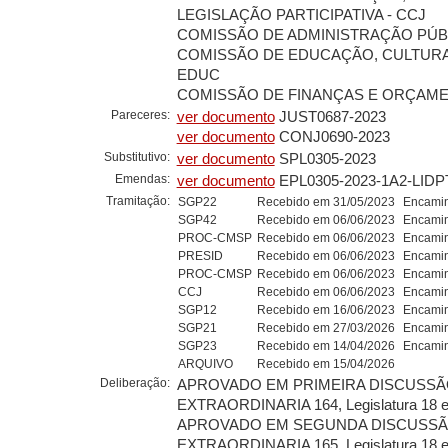
LEGISLAÇÃO PARTICIPATIVA - CCJ
COMISSÃO DE ADMINISTRAÇÃO PÚBL
COMISSÃO DE EDUCAÇÃO, CULTURA
EDUC
COMISSÃO DE FINANÇAS E ORÇAMEN
Pareceres:
ver documento
JUST0687-2023
ver documento
CONJ0690-2023
Substitutivo:
ver documento
SPL0305-2023
Emendas:
ver documento
EPL0305-2023-1A2-LIDP
Tramitação:
SGP22
Recebido em 31/05/2023
Encamin
SGP42
Recebido em 06/06/2023
Encamin
PROC-CMSP
Recebido em 06/06/2023
Encamin
PRESID
Recebido em 06/06/2023
Encamin
PROC-CMSP
Recebido em 06/06/2023
Encamin
CCJ
Recebido em 06/06/2023
Encamin
SGP12
Recebido em 16/06/2023
Encamin
SGP21
Recebido em 27/03/2026
Encamin
SGP23
Recebido em 14/04/2026
Encamin
ARQUIVO
Recebido em 15/04/2026
Deliberação:
APROVADO EM PRIMEIRA DISCUSSÃO
EXTRAORDINARIA 164, Legislatura 18 e
APROVADO EM SEGUNDA DISCUSSÃO
EXTRAORDINARIA 165, Legislatura 18 e