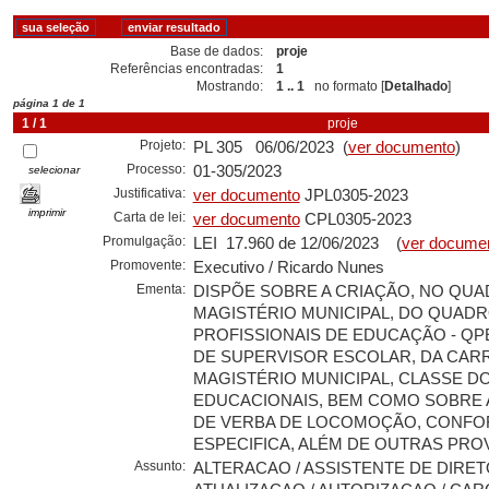
Base de dados:
proje
Referências encontradas:
1
Mostrando:
1 .. 1
no formato [
Detalhado
]
página 1 de 1
1 / 1
proje
Projeto:
PL 305 06/06/2023 (
ver documento
)
Processo:
01-305/2023
selecionar
Justificativa:
ver documento
JPL0305-2023
imprimir
Carta de lei:
ver documento
CPL0305-2023
Promulgação:
LEI 17.960 de 12/06/2023 (
ver docume
Promovente:
Executivo / Ricardo Nunes
Ementa:
DISPÕE SOBRE A CRIAÇÃO, NO QU
MAGISTÉRIO MUNICIPAL, DO QUAD
PROFISSIONAIS DE EDUCAÇÃO - QP
DE SUPERVISOR ESCOLAR, DA CAR
MAGISTÉRIO MUNICIPAL, CLASSE 
EDUCACIONAIS, BEM COMO SOBRE
DE VERBA DE LOCOMOÇÃO, CONF
ESPECIFICA, ALÉM DE OUTRAS PRO
Assunto:
ALTERACAO / ASSISTENTE DE DIRET