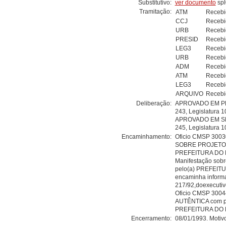
Substitutivo:
ver documento
spl
Tramitação:
ATM
Recebi
CCJ
Recebi
URB
Recebi
PRESID
Recebi
LEG3
Recebi
URB
Recebi
ADM
Recebi
ATM
Recebi
LEG3
Recebi
ARQUIVO
Recebi
Deliberação:
APROVADO EM PR
243, Legislatura 
APROVADO EM S
245, Legislatura 
Encaminhamento:
Oficio CMSP 300
SOBRE PROJETOS c
PREFEITURA DO 
Manifestação sobr
pelo(a) PREFEIT
encaminha informaç
217/92,doexecutiv
Oficio CMSP 300
AUTÊNTICA com pra
PREFEITURA DO 
Encerramento:
08/01/1993. Mot