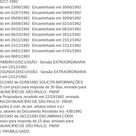
0217-1992
do em 23/06/1992
Encaminhado em 30/06/1992
do em 01/07/1992
Encaminhado em 09/09/1992
do em 09/09/1992
Encaminhado em 30/09/1992
do em 30/09/1992
Encaminhado em 02/10/1992
do em 05/10/1992
Encaminhado em 06/10/1992
do em 06/10/1992
Encaminhado em 26/11/1992
do em 26/11/1992
Encaminhado em 15/12/1992
do em 15/12/1992
Encaminhado em 22/12/1992
do em 04/01/1993
Encaminhado em 07/01/1993
do em 08/01/1993
IMEIRA DISCUSSÃO - Sessão EXTRAORDINARIA
10 em 15/12/1992
EGUNDA DISCUSSÃO - Sessão EXTRAORDINARIA
10 em 22/12/1992
301/1992 de 02/09/1992 SOLICITA INFORMAÇÕES
om prazo para resposta de 30 dias, enviado para
MUNICÍPIO DE SÃO PAULO - PMSP
e Propositura, recebido em 22/10/1992, enviado
URA DO MUNICÍPIO DE SÃO PAULO - PMSP,
ões à com. de pol. urbana sobre o p l.
o, atraves do Documento Recebido nro. 438/1992
442/1992 de 28/12/1992 ENCAMINHA CÓPIA
zo para resposta de 15 dias, enviado para
MUNICÍPIO DE SÃO PAULO - PMSP
ivo: PROMULGADO