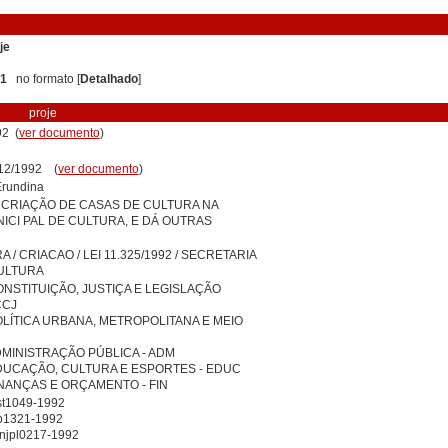
je
 1
no formato [
Detalhado
]
proje
2 (
ver documento
)
/12/1992 (
ver documento
)
Erundina
 CRIAÇÃO DE CASAS DE CULTURA NA
ICI PAL DE CULTURA, E DÁ OUTRAS
 / CRIACAO / LEI 11.325/1992 / SECRETARIA
CULTURA
NSTITUIÇÃO, JUSTIÇA E LEGISLAÇÃO
CCJ
LÍTICA URBANA, METROPOLITANA E MEIO
MINISTRAÇÃO PÚBLICA - ADM
DUCAÇÃO, CULTURA E ESPORTES - EDUC
NANÇAS E ORÇAMENTO - FIN
t1049-1992
b1321-1992
jpl0217-1992