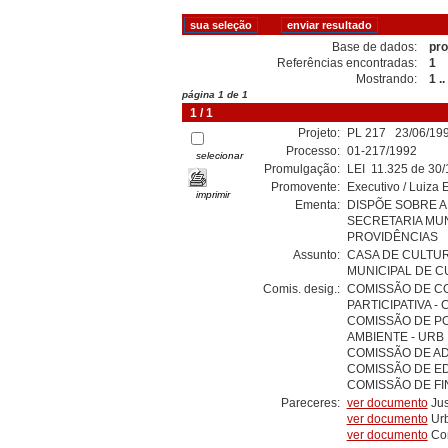
Base de dados:
pro
Referências encontradas:
1
Mostrando:
1 ..
página 1 de 1
1 / 1
Projeto:
PL 217 23/06/199
Processo:
01-217/1992
selecionar
Promulgação:
LEI 11.325 de 30
Promovente:
Executivo / Luiza 
imprimir
Ementa:
DISPÕE SOBRE A
SECRETARIA MUN
PROVIDÊNCIAS
Assunto:
CASA DE CULTURA
MUNICIPAL DE 
Comis. desig.:
COMISSÃO DE CO
PARTICIPATIVA - 
COMISSÃO DE PO
AMBIENTE - URB
COMISSÃO DE AD
COMISSÃO DE E
COMISSÃO DE FI
Pareceres:
ver documento
Jus
ver documento
Ur
ver documento
Con