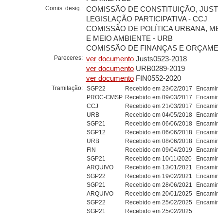
Comis. desig.:
COMISSÃO DE CONSTITUIÇÃO, JUST
LEGISLAÇÃO PARTICIPATIVA - CCJ
COMISSÃO DE POLÍTICA URBANA, 
E MEIO AMBIENTE - URB
COMISSÃO DE FINANÇAS E ORÇAMEN
Pareceres:
ver documento
Justs0523-2018
ver documento
URB0289-2019
ver documento
FIN0552-2020
Tramitação:
SGP22
Recebido em 23/02/2017
Encamin
PROC-CMSP
Recebido em 09/03/2017
Encamin
CCJ
Recebido em 21/03/2017
Encamin
URB
Recebido em 04/05/2018
Encamin
SGP21
Recebido em 06/06/2018
Encamin
SGP12
Recebido em 06/06/2018
Encamin
URB
Recebido em 08/06/2018
Encamin
FIN
Recebido em 09/04/2019
Encamin
SGP21
Recebido em 10/11/2020
Encamin
ARQUIVO
Recebido em 13/01/2021
Encamin
SGP22
Recebido em 19/02/2021
Encamin
SGP21
Recebido em 28/06/2021
Encamin
ARQUIVO
Recebido em 20/01/2025
Encamin
SGP22
Recebido em 25/02/2025
Encamin
SGP21
Recebido em 25/02/2025