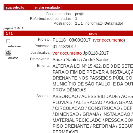
Base de dados:
proje
Referências encontradas:
1
Mostrando:
1 .. 1
no formato [
Detalhado
]
página 1 de 1
1 / 1
proje
Projeto:
PL 118 08/03/2017 (
ver documento
)
Processo:
01-118/2017
selecionar
Justificativa:
ver documento
Jpl0118-2017
imprimir
Promovente:
Souza Santos / André Santos
Ementa:
ALTERA A LEI Nº 15.422, DE 9 DE SE
PARA O FIM DE PREVER A INSTALAÇ
DRENANTE NOS PASSEIOS PÚBLICO
MUNICÍPIO DE SÃO PAULO, E DÁ OU
PROVIDÊNCIAS
Assunto:
ABSORCAO / ACESSIBILIDADE / ACE
PLUVIAIS / ALTERACAO / AREA GRAM
/ CIRCULACAO / CONSTRUCAO / DEF
/ DIMENSAO / GRAMA / INSTALACAO / L
MATERIAL RECICLADO / PESSOA COM
PISO DRENANTE / REFORMA / SEGU
PERMEAVEL