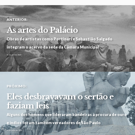
ANTERIOR:
As artes do Palácio
Obras de artistas como Portinari e Sebastião Salgado
integram o acervo da sede da Câmara Municipal
15 de abril de 2019
PRÓXIMO:
Eles desbravavam o sertão e
faziam leis
Alguns dos homens que lideraram bandeiras à procura de ouro
e índios foram também vereadores de São Paulo
10 de junho de 2019