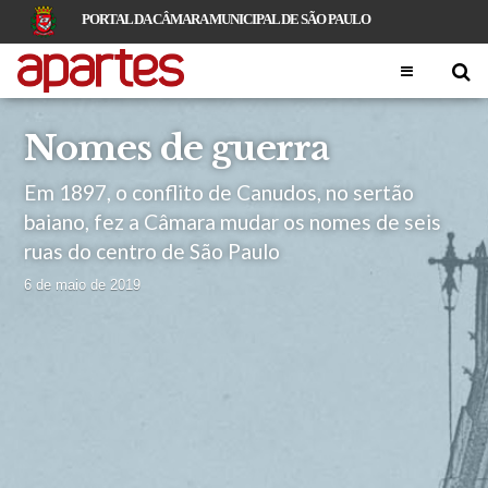
PORTAL DA CÂMARA MUNICIPAL DE SÃO PAULO
Nomes de guerra
Em 1897, o conflito de Canudos, no sertão
baiano, fez a Câmara mudar os nomes de seis
ruas do centro de São Paulo
6 de maio de 2019