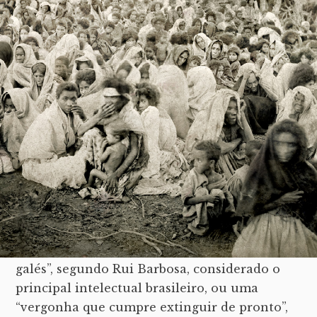
março, foi realizada. A pedido do vereador
Gomes Cardim, as mudanças foram
aprovadas sem debate,
“pois que sua discussão
pareceria pôr em duvida os sentimentos republicanos
da Camara”
. Não havia ambiente para
questionamentos. O clima era de guerra.
Como relata a pesquisadora Walnice
Nogueira Galvão em
No Calor da Hora
, várias
matérias jornalísticas retratavam Canudos
como um grupo com ramificações em Nova
York e Paris que pretendia restaurar a
monarquia no Brasil e pediam sua destruição.
Canudos era “uma horda de mentecaptos e
galés”, segundo Rui Barbosa, considerado o
principal intelectual brasileiro, ou uma
“vergonha que cumpre extinguir de pronto”,