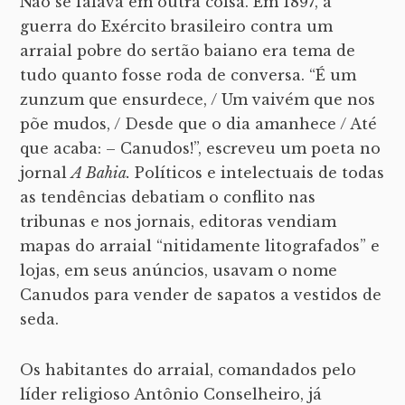
Não se falava em outra coisa. Em 1897, a
guerra do Exército brasileiro contra um
arraial pobre do sertão baiano era tema de
tudo quanto fosse roda de conversa. “É um
zunzum que ensurdece, / Um vaivém que nos
põe mudos, / Desde que o dia amanhece / Até
que acaba: – Canudos!”, escreveu um poeta no
jornal
A Bahia.
Políticos e intelectuais de todas
as tendências debatiam o conflito nas
tribunas e nos jornais, editoras vendiam
mapas do arraial “nitidamente litografados” e
lojas, em seus anúncios, usavam o nome
Canudos para vender de sapatos a vestidos de
seda.
Os habitantes do arraial, comandados pelo
líder religioso Antônio Conselheiro, já