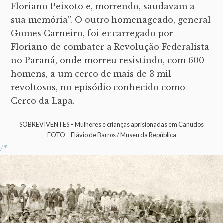
Floriano Peixoto e, morrendo, saudavam a
sua memória”. O outro homenageado, general
Gomes Carneiro, foi encarregado por
Floriano de combater a Revolução Federalista
no Paraná, onde morreu resistindo, com 600
homens, a um cerco de mais de 3 mil
revoltosos, no episódio conhecido como
Cerco da Lapa.
SOBREVIVENTES – Mulheres e crianças aprisionadas em Canudos
FOTO – Flávio de Barros / Museu da República
/*
O fim de Canudos
Chama atenção o modo como a primeira
alteração nos nomes das ruas, em 10 de