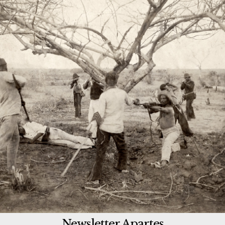
Livros
A Dinâmica dos Nomes na Cidade de São Paulo
.
Maria Vicentina de Paula do Amaral Dick.
Annablume, 1997.
No Calor da Hora
. Walnice Nogueira Galvão.
Ática, 1974.
Os Sertões
. Euclides da Cunha. Várias editoras.
Tempo estimado de leitura:
7
minutos
Newsletter Apartes