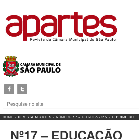
HOME
»
REVISTA APARTES
»
NÚMERO 17 – OUT-DEZ/2015
»
O PRIMEIRO
PLANO
Nº17 – EDUCAÇÃO