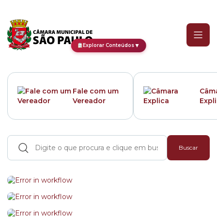
Portal da Câmara Munici
▼
Explorar Conteúdos
Fale com um
Câm
Vereador
Expl
Buscar