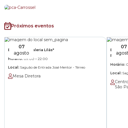
Próximos eventos
07
07
Exposição "Galeria Lilás"
Exposição
agosto
agos
Paulo"
das
às
Horário:
09:00
–
22:00
d
Horário:
Local:
Saguão de Entrada José Mentor - Térreo
Local:
Sag
Mesa Diretora
Centr
São P